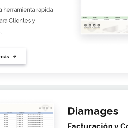
a herramienta rápida
para Clientes y
.
 más
Diamages
Facturación y C