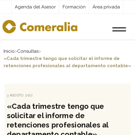
Agenda del Asesor
Formación
Área privada
Productos
Inicio
>
Consultas
>
«Cada trimestre tengo que solicitar el informe de
retenciones profesionales al departamento contable»
Servicios
Destacados
PUBLICADO
3 AGOSTO, 2017
EL
«Cada trimestre tengo que
Actualidad
solicitar el informe de
retenciones profesionales al
Kit Digital
departamento contable»