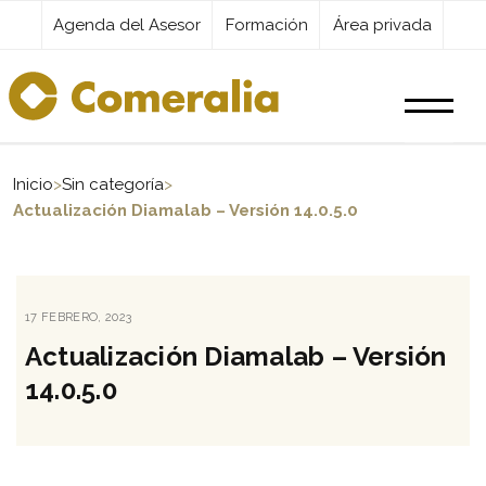
Agenda del Asesor
Formación
Área privada
Productos
Inicio
>
Sin categoría
>
Actualización Diamalab – Versión 14.0.5.0
Servicios
PUBLICADO
17 FEBRERO, 2023
Destacados
EL
Actualización Diamalab – Versión
14.0.5.0
Actualidad
Kit Digital