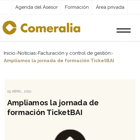
Agenda del Asesor
Formación
Área privada
Productos
Inicio
>
Noticias
>
Facturación y control de gestión
>
Ampliamos la jornada de formación TicketBAI
Servicios
PUBLICADO
19 ABRIL, 2021
Destacados
EL
Ampliamos la jornada de
formación TicketBAI
Actualidad
Kit Digital