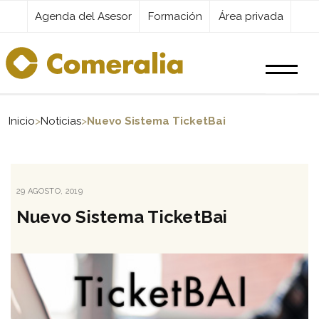
Agenda del Asesor
Formación
Área privada
Productos
Inicio
>
Noticias
>
Nuevo Sistema TicketBai
Servicios
PUBLICADO
29 AGOSTO, 2019
EL
Destacados
Nuevo Sistema TicketBai
Actualidad
Kit Digital