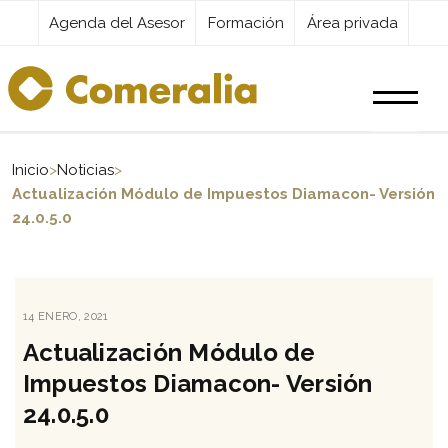
Agenda del Asesor
Formación
Área privada
Productos
Inicio
>
Noticias
>
Actualización Módulo de Impuestos Diamacon- Versión
24.0.5.0
Servicios
Destacados
PUBLICADO
14 ENERO, 2021
EL
Actualización Módulo de
Actualidad
Impuestos Diamacon- Versión
24.0.5.0
Kit Digital