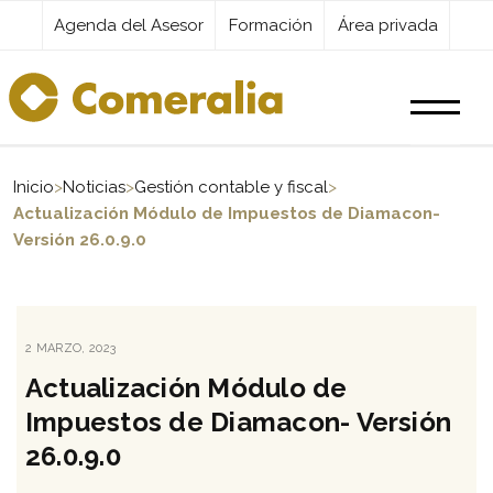
Agenda del Asesor
Formación
Área privada
Productos
Inicio
>
Noticias
>
Gestión contable y fiscal
>
Actualización Módulo de Impuestos de Diamacon-
Versión 26.0.9.0
Servicios
Destacados
PUBLICADO
2 MARZO, 2023
EL
Actualización Módulo de
Actualidad
Impuestos de Diamacon- Versión
26.0.9.0
Kit Digital