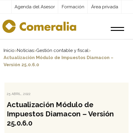
Agenda del Asesor
Formación
Área privada
Productos
Inicio
>
Noticias
>
Gestión contable y fiscal
>
Actualización Módulo de Impuestos Diamacon –
Versión 25.0.6.0
Servicios
Destacados
PUBLICADO
25 ABRIL, 2022
EL
Actualización Módulo de
Actualidad
Impuestos Diamacon – Versión
25.0.6.0
Kit Digital