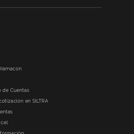
Diamacon
to de Cuentas
cotización en SILTRA
entas
xcel
nformación