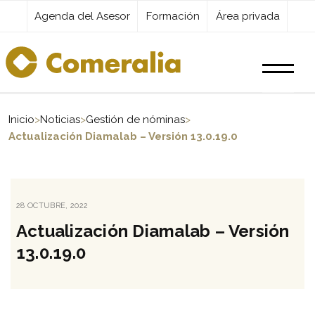
Agenda del Asesor
Formación
Área privada
Productos
Inicio
>
Noticias
>
Gestión de nóminas
>
Actualización Diamalab – Versión 13.0.19.0
Servicios
PUBLICADO
28 OCTUBRE, 2022
Destacados
EL
Actualización Diamalab – Versión
13.0.19.0
Actualidad
Kit Digital