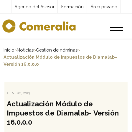
Agenda del Asesor
Formación
Área privada
Productos
Inicio
>
Noticias
>
Gestión de nóminas
>
Actualización Módulo de Impuestos de Diamalab-
Versión 16.0.0.0
Servicios
Destacados
PUBLICADO
2 ENERO, 2023
EL
Actualización Módulo de
Actualidad
Impuestos de Diamalab- Versión
16.0.0.0
Kit Digital